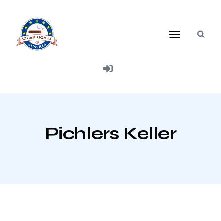
Mitglied werden
Pichlers Keller